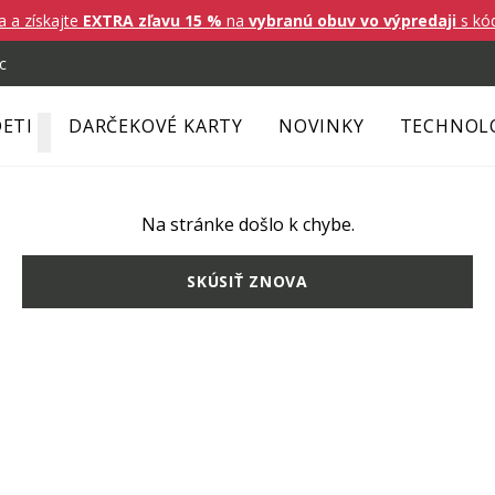
a a získajte
EXTRA zľavu 15 %
na
vybranú obuv vo výpredaji
s k
c
ETI
DARČEKOVÉ KARTY
NOVINKY
TECHNOL
Na stránke došlo k chybe.
SKÚSIŤ ZNOVA