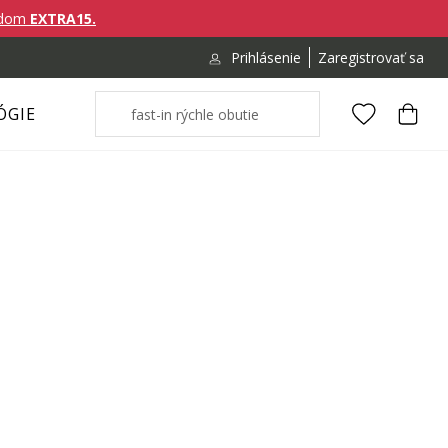
ódom
EXTRA15.
Prihlásenie
Zaregistrovať sa
ÓGIE