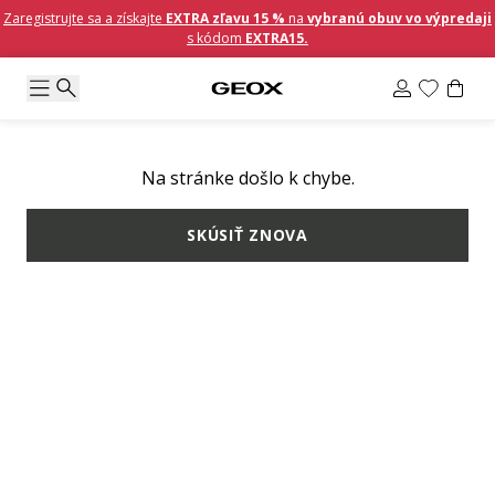
Zaregistrujte sa a získajte
EXTRA zľavu 15 %
na
vybranú obuv vo výpredaji
s kódom
EXTRA15.
Na stránke došlo k chybe.
SKÚSIŤ ZNOVA